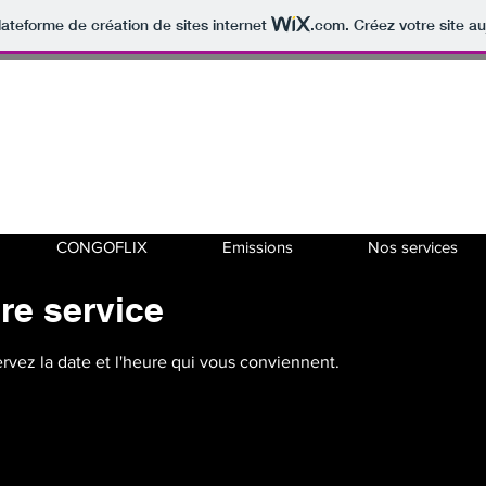
lateforme de création de sites internet
.com
. Créez votre site au
Ecouter LIVE
CONGOFLIX
Emissions
Nos services
re service
ervez la date et l'heure qui vous conviennent.