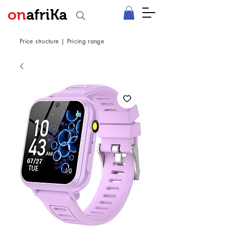
on
afriKa
Price structure
|
Pricing range