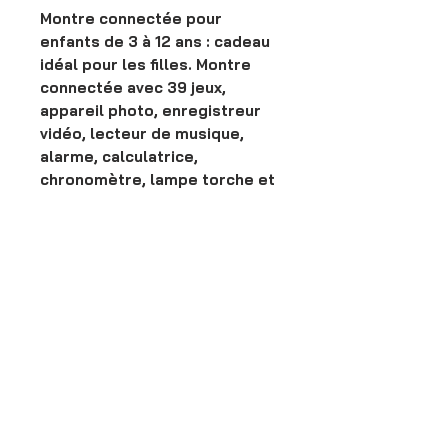
Montre connectée pour
enfants de 3 à 12 ans : cadeau
idéal pour les filles. Montre
connectée avec 39 jeux,
appareil photo, enregistreur
vidéo, lecteur de musique,
alarme, calculatrice,
chronomètre, lampe torche et
podomètre. Un jouet cadeau
parfait pour les filles de 5 à 10
ans.
Spécifications
Système d'exploitation : Android,
Condition
iOS
Fonctionnalités supplémentaires :
New
Appareil photo, vidéo, musique,
jeux, podomètre, livres audio,