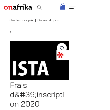
on
afrika
Structure des prix
|
Gamme de prix
Frais
d&#39;inscripti
on 2020