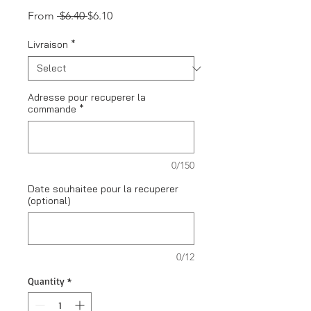
Regular
Sale
From
 $6.40 
$6.10
Price
Price
Livraison
*
Adresse pour recuperer la
commande
*
0/150
Date souhaitee pour la recuperer
(optional)
0/12
Quantity
*