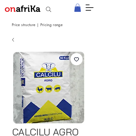
on
afriKa
Price structure
|
Pricing range
CALCILU AGRO