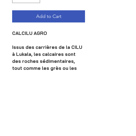
Add to Cart
CALCILU AGRO
Issus des carrières de la CILU
à Lukala, les calcaires sont
des roches sédimentaires,
tout comme les grès ou les
gypses, facilement solubles
dans l’eau et composés
majoritairement de carbonate
de calcium CaCO3 ainsi que de
carbonate de magnésium
MgCO3.
Transport-Livraison