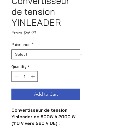
Convertisseur
de tension
YINLEADER
Sale
From
$66.99
Price
Puissance
*
Quantity
*
Add to Cart
Convertisseur de tension
Yinleader de 500W à 2000 W
(110 V vers 220 V UE) :