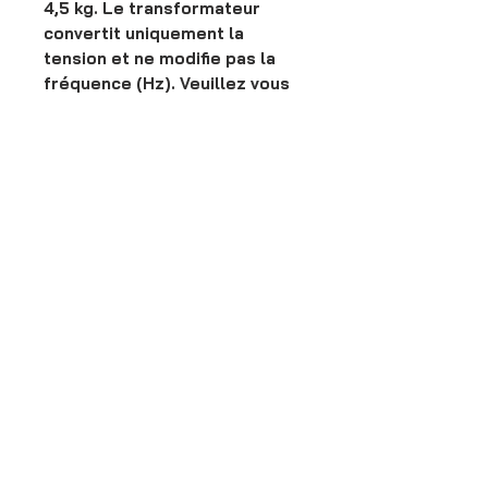
4,5 kg. Le transformateur
convertit uniquement la
tension et ne modifie pas la
fréquence (Hz). Veuillez vous
assurer que votre appareil est
compatible avec le 50/60 Hz
avant utilisation. Pour les
sèche-cheveux et les
cafetières, il est recommandé
d'utiliser un transformateur
d'une puissance supérieure au
double.
【Fonctionnement continu
24 h/24 et 7 j/7】
Transformateur toroïdal haute
efficacité offrant une sortie
stable et une faible
consommation. Il a passé avec
succès le test d'échauffement
et est conforme aux normes