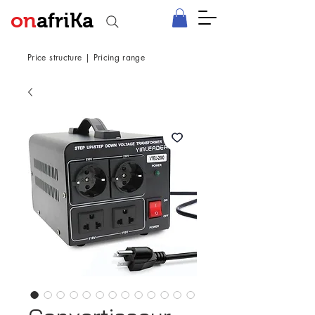
on
afriKa
Price structure
|
Pricing range