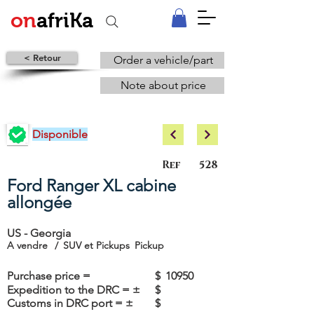
on
afriKa
< Retour
Order a vehicle/part
Note about price
Disponible
Ref
528
Ford Ranger XL cabine
allongée
US - Georgia
A vendre
/
SUV et Pickups
Pickup
Purchase price =
$
10950
Expedition to the DRC = ±
$
Customs in DRC port = ±
$