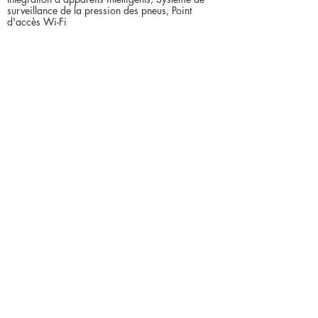
surveillance de la pression des pneus, Point
d'accès Wi-Fi
Contact du vendeur
4048556000
https://atlanta.craigslist.org/wat/ctd/d/lithia-springs-
2020-ford-ranger-xl/7910839501.html
Rapid inventory for
Pickup
US - Georgia