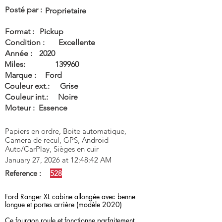
Posté par :
Proprietaire
Format :
Pickup
Condition :
Excellente
Année :
2020
Miles:
139960
Marque :
Ford
Couleur ext.:
Grise
Couleur int.:
Noire
Moteur :
Essence
Papiers en ordre, Boite automatique,
Camera de recul, GPS, Android
Auto/CarPlay, Sièges en cuir
January 27, 2026 at 12:48:42 AM
Reference :
528
Ford Ranger XL cabine allongée avec benne
longue et portes arrière (modèle 2020)
Ce fourgon roule et fonctionne parfaitement.