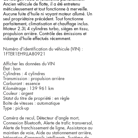
Ancien véhicule de flotte, il a été entretenu
méticuleusement et tout fonctionne à merveille.
Aucune fuite d'huile ni voyant moteur allumé. Un
seul propriétaire précédent. Tout fonctionne
parfaitement, climatisation et chauffage inclus.
Moteur 2.3L 4 cylindres turbo, sièges en tissu,
propulsion arrière. Contrôle des émissions et
vidange d'huile effectués récemment.
Numéro d'identification du véhicule (VIN) :
1FTER1EH9LLA80921
Afficher les données du VIN
État : bon
Cylindres : 4 cylindres
Transmission : propulsion arrière
Carburant : essence
Kilométrage : 139 961 km
Couleur : argent
Statut du titre de propriété : en règle
Boîte de vitesses : automatique
Type : pick-up
Caméra de recul, Détecteur d'angle mort,
Connexion Bluetooth, Alerte de trafic transversal,
Alerte de franchissement de ligne, Assistance au
maintien de voie, Aide au stationnement arrière,
Intégration d'appareils intelligents, Système de