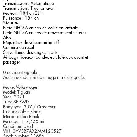
Transmission : Automatique
Transmission : Traction avant
Moteur : 184 ch 2L I4
Puissance : 184 ch
Sécurité
Note NHTSA en cas de collision latérale :
Note NHTSA en cas de renversement : Freins
ABS
Régulateur de vitesse adaptatif
Caméra de recul
Surveillance des angles morts
Airbags rideaux, conducteur, latéraux avant et
passager
0 accident signalé
Aucun accident ni dommage n'a été signalé.
Make: Volkswagen
Model: Tiguan
Year: 2021
Trim: SE FWD
Body type: SUV / Crossover
Exterior color: Black
Interior color: Black
Mileage: 117,455 mi
Condition: Used
VIN: 3VV3B7AX2MM120527
Stock number: 11686