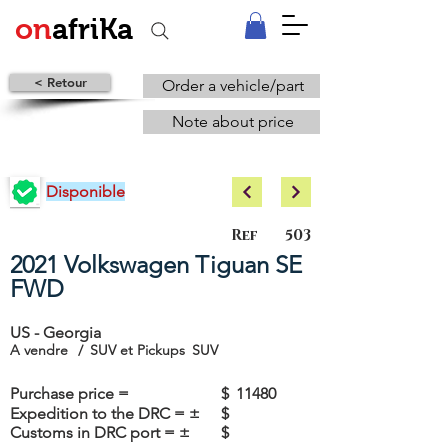
on
afriKa
< Retour
Order a vehicle/part
Note about price
Disponible
Ref
503
2021 Volkswagen Tiguan SE
FWD
US - Georgia
A vendre
/
SUV et Pickups
SUV
Purchase price =
$
11480
Expedition to the DRC = ±
$
Customs in DRC port = ±
$