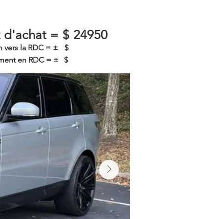
x d'achat =
$
24950
n vers la RDC = ±
$
ent en RDC = ±
$