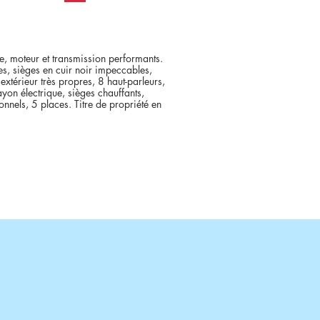
e, moteur et transmission performants.
ues, sièges en cuir noir impeccables,
extérieur très propres, 8 haut-parleurs,
ayon électrique, sièges chauffants,
onnels, 5 places. Titre de propriété en