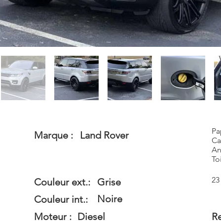
Pa
Marque :
Land Rover
Ca
An
To
23
Couleur ext.:
Grise
Noire
Couleur int.:
Moteur :
Diesel
Re