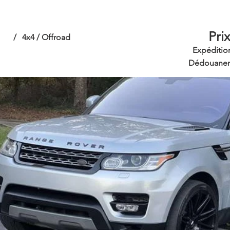
Pri
/
4x4 / Offroad
Expéditio
Dédouanem