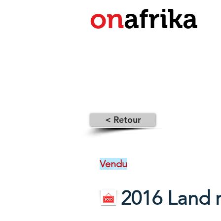
on
afrika
< Retour
Vendu
2016 Land 