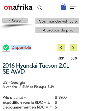
on
afrika
< Retour
Commander véhicule
A propos du prix
Disponible
Ref
538
2016 Hyundai Tucson 2.0L
SE AWD
US - Georgia
A vendre
/
SUV et Pickups
SUV
Prix d'achat =
$
9300
Expédition vers la RDC = ±
$
Dédouanement en RDC = ±
$