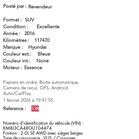
Posté par :
Revendeur
Format :
SUV
Condition :
Excellente
Année :
2016
Kilomètres :
117470
Marque :
Hyundai
Couleur ext.:
Bleue
Couleur int.:
Noire
Moteur :
Essence
Papiers en ordre, Boite automatique,
Camera de recul, GPS, Android
Auto/CarPlay
1 février 2026 à 19:47:55
Reference :
538
Numéro d'identification du véhicule (VIN) :
KM8J3CA48GU104474
Finition : 2.0L SE AWD avec sièges beiges
Type de carrosserie : VUS / Crossover