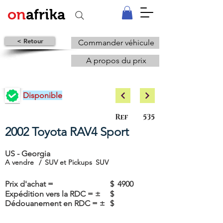
on
afrika
< Retour
Commander véhicule
A propos du prix
Disponible
Ref
535
2002 Toyota RAV4 Sport
US - Georgia
A vendre
/
SUV et Pickups
SUV
Prix d'achat =
$
4900
Expédition vers la RDC = ±
$
Dédouanement en RDC = ±
$